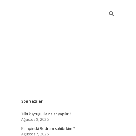
Sidebar
Son Yazılar
vdcasino
Tilki kuyruğu ile neler yapılır ?
Ağustos 8, 2026
Kempinski Bodrum sahibi kim ?
Ağustos 7, 2026