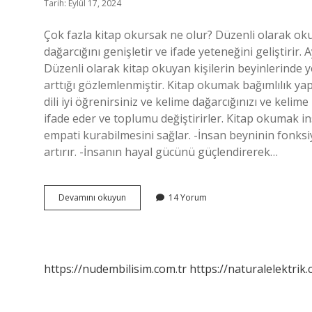
Tarih: Eylül 17, 2024
Çok fazla kitap okursak ne olur? Düzenli olarak ok
dağarcığını genişletir ve ifade yeteneğini geliştirir. A
Düzenli olarak kitap okuyan kişilerin beyinlerinde y
arttığı gözlemlenmiştir. Kitap okumak bağımlılık ya
dili iyi öğrenirsiniz ve kelime dağarcığınızı ve kelime
ifade eder ve toplumu değiştirirler. Kitap okumak i
empati kurabilmesini sağlar. -İnsan beyninin fonksiyon
artırır. -İnsanın hayal gücünü güçlendirerek…
Çok
Devamını okuyun
14 Yorum
Fazla
Kitap
Okumak
Zararlı
Mı
https://nudembilisim.com.tr
https://naturalelektrik.