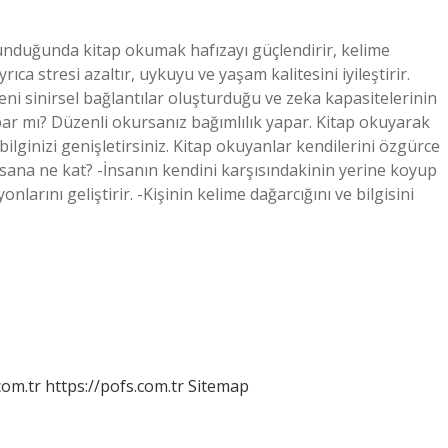
unduğunda kitap okumak hafızayı güçlendirir, kelime
yrıca stresi azaltır, uykuyu ve yaşam kalitesini iyileştirir.
eni sinirsel bağlantılar oluşturduğu ve zeka kapasitelerinin
par mı? Düzenli okursanız bağımlılık yapar. Kitap okuyarak
 bilginizi genişletirsiniz. Kitap okuyanlar kendilerini özgürce
nsana ne kat? -İnsanın kendini karşısındakinin yerine koyup
larını geliştirir. -Kişinin kelime dağarcığını ve bilgisini
com.tr
https://pofs.com.tr
Sitemap