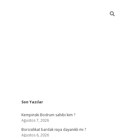
Sidebar
Son Yazılar
vdcasino
Kempinski Bodrum sahibi kim ?
Ağustos 7, 2026
Borosilikat bardak isıya dayanıklı mı ?
Ağustos 6, 2026