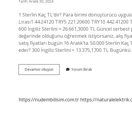
Tarih: Aralık 30, 2024
1 Sterlin Kaç TL’dir? Para birimi dönüştürücü uygula
Lirası1 44.24120 TRY5 221.20600 TRY10 442.41200 T
600 İngiliz Sterlini = 26.661,3000 TL Güncel serbest 
değerinde olduğunu öğrenmek istiyorsanız, alış fiyatı
satış fiyatları bugün 16 Aralık’ta. 50.000 Sterlin Kaç 
eder? 300 İngiliz Sterlini = 13.375,1700 TL Bugünkü s
600
Devamını okuyun
Yorum Bırak
Bin
Sterlin
Kaç
Tl
Dir
https://nudembilisim.com.tr
https://naturalelektrik.