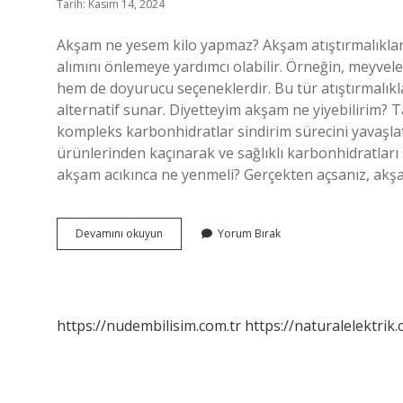
Tarih: Kasım 14, 2024
Akşam ne yesem kilo yapmaz? Akşam atıştırmalıklarını
alımını önlemeye yardımcı olabilir. Örneğin, meyveler
hem de doyurucu seçeneklerdir. Bu tür atıştırmalıklar
alternatif sunar. Diyetteyim akşam ne yiyebilirim? Ta
kompleks karbonhidratlar sindirim sürecini yavaşlatı
ürünlerinden kaçınarak ve sağlıklı karbonhidratları 
akşam acıkınca ne yenmeli? Gerçekten açsanız, akşam
Aksam
Devamını okuyun
Yorum Bırak
Ne
Yesem
Kilo
Yapmaz
https://nudembilisim.com.tr
https://naturalelektrik.