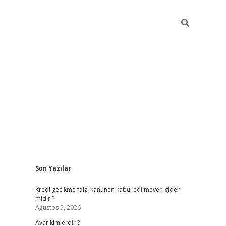
Sidebar
Son Yazılar
vdcasino
Kredi gecikme faizi kanunen kabul edilmeyen gider
midir ?
Ağustos 5, 2026
Avar kimlerdir ?