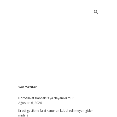
Sidebar
Son Yazılar
vdcasino
Borosilikat bardak isıya dayanıklı mı ?
Ağustos 6, 2026
Kredi gecikme faizi kanunen kabul edilmeyen gider
midir ?