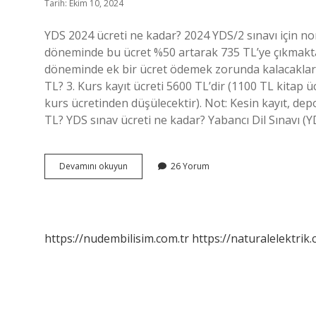
Tarih: Ekim 10, 2024
YDS 2024 ücreti ne kadar? 2024 YDS/2 sınavı için n
döneminde bu ücret %50 artarak 735 TL’ye çıkmakta
döneminde ek bir ücret ödemek zorunda kalacakların
TL? 3. Kurs kayıt ücreti 5600 TL’dir (1100 TL kitap ü
kurs ücretinden düşülecektir). Not: Kesin kayıt, dep
TL? YDS sınav ücreti ne kadar? Yabancı Dil Sınavı (Y
Yds
Devamını okuyun
26 Yorum
Kurs
Ücreti
Ne
Kadar
https://nudembilisim.com.tr
https://naturalelektrik.