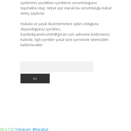
üyelerimiz yazdıkları içeriklerin sorumluluğunu
taşımakta olup, siteye üye olarak bu sorumluluğu kabul
etmiş sayılırlar.
Hukuka ve yasal düzenlemelere aykırı olduğunu
düşündüğünüz içerikleri,
backlinkpanelicomtr@gmail.com
adresine bildirmeniz
halinde, ilgili içerikler yasal süre içerisinde sitemizden
kaldırılacaktır.
Arama
06 0 726
Telegram: @karabul