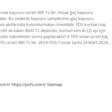
ormal başvuru ücreti 490 TL’dir. Ancak geç başvuru
dır. Bu nedenle başvuru sahiplerinin geç başvuru
ı akıllarında bulundurmaları önemlidir. YDS kursları kaç
creti ve kalan 4500 TL depozito, kursun son iki (2) ayı için
ozito ödendikten sonra yapılacaktır! 4. YDS sınav ücreti kaç
DS) ücreti 490 TL’dir. 2024-YDS/1 sınav tarihi 24 Mart 2024,…
com.tr
https://pofs.com.tr
Sitemap