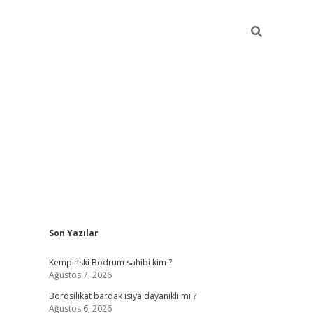
Sidebar
Son Yazılar
vdcasino
Kempinski Bodrum sahibi kim ?
Ağustos 7, 2026
Borosilikat bardak isıya dayanıklı mı ?
Ağustos 6, 2026