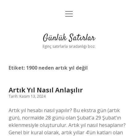
menüyü
Anasayfa
aç
Gizlilik Politikası
Günlük Satırlar
Yasal Uyarı
İlginç satırlarla sıradanlığı boz.
Hakkımızda
Etiket:
1900 neden artık yıl değil
Artık Yıl Nasıl Anlaşılır
Tarih: Kasım 13, 2024
Artık yıl hesabı nasıl yapılır? Bu ekstra gün (artık
gün), normalde 28 günü olan Şubat’a 29 Şubat’ın
eklenmesiyle oluşturulur. Artık yıl nasıl hesaplanır?
Genel bir kural olarak, artık yıllar 4’ün katları olan