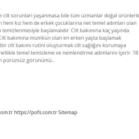
de cilt sorunları yaşanmasa bile tüm uzmanlar doğal ürünlerl
ren hem kız hem de erkek çocuklarına net temel adımları olan
din temizlenmesiyle başlamalıdır. Cilt bakımına kaç yaşında
? Cilt bakımına mümkün olan en erken yaşta başlamak
bir cilt bakımı rutini oluşturmak cilt sağlığını korumaya
genellikle temel temizleme ve nemlendirme adımlarını içerir. 18
ildin pürüzsüz görünümü…
com.tr
https://pofs.com.tr
Sitemap