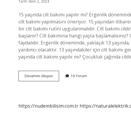
Tarih: Ekim 2, 2024
15 yaşında cilt bakımı yapılır mı? Ergenlik dönemin
cilt bakımı yapılmasını öneriyor. 15 yaşından itiba
bir cilt bakımı rutini uygulanmalıdır. Cilt bakımı cil
başlanır? Cilt bakımına hangi yaşta başlamalısınız
faydalıdır. Ergenlik döneminde, yaklaşık 13 yaşında, 
yardımcı olacaktır. 13 yaşındakiler için cilt bakımı 
yaşında cilt bakımı yapılır mı? Çocukluk çağında c
18
Devamını okuyun
16 Yorum
Yaş
Altı
Cilt
Bakımı
Yaptırabilir
https://nudembilisim.com.tr
https://naturalelektrik.
Mi