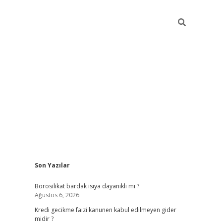
Sidebar
Son Yazılar
vdcasino
Borosilikat bardak isıya dayanıklı mı ?
Ağustos 6, 2026
Kredi gecikme faizi kanunen kabul edilmeyen gider
midir ?