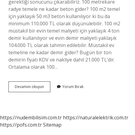
gerektiği sonucunu çıkarabiliriz. 100 metrekare
radye temele ne kadar beton gider? 100 m2 temel
için yaklaşık 50 m3 beton kullanılıyor ki bu da
minimum 110.000 TL olarak düşünülebilir. 100 m2
müstakil bir evin temel maliyeti için yaklaşık 4 ton
demir kullanılıyor ve evin demir maliyeti yaklaşık
104.000 TL olarak tahmin edilebilir. Müstakil ev
temeline ne kadar demir gider? Bugün bir ton
demirin fiyatı KDV ve nakliye dahil 21.000 TL’dir.
Ortalama olarak 100…
Radye
Devamını okuyun
Yorum Bırak
Temele
Ne
Kadar
Demir
Gider
https://nudembilisim.com.tr
https://naturalelektrik.com.tr
https://pofs.com.tr
Sitemap