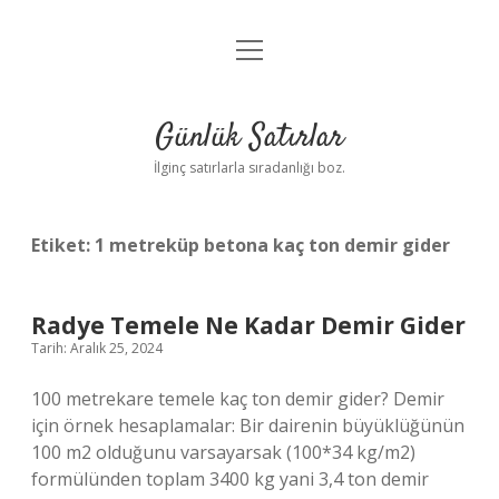
menüyü
Anasayfa
aç
Gizlilik Politikası
Günlük Satırlar
Yasal Uyarı
İlginç satırlarla sıradanlığı boz.
Hakkımızda
Etiket:
1 metreküp betona kaç ton demir gider
Radye Temele Ne Kadar Demir Gider
Tarih: Aralık 25, 2024
100 metrekare temele kaç ton demir gider? Demir
için örnek hesaplamalar: Bir dairenin büyüklüğünün
100 m2 olduğunu varsayarsak (100*34 kg/m2)
formülünden toplam 3400 kg yani 3,4 ton demir