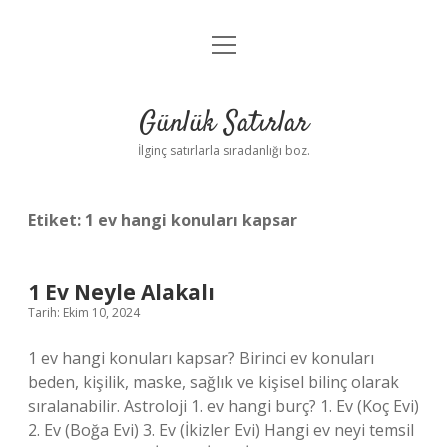
menüyü
Anasayfa
aç
Gizlilik Politikası
Günlük Satırlar
Yasal Uyarı
İlginç satırlarla sıradanlığı boz.
Hakkımızda
Etiket:
1 ev hangi konuları kapsar
1 Ev Neyle Alakalı
Tarih: Ekim 10, 2024
1 ev hangi konuları kapsar? Birinci ev konuları
beden, kişilik, maske, sağlık ve kişisel bilinç olarak
sıralanabilir. Astroloji 1. ev hangi burç? 1. Ev (Koç Evi)
2. Ev (Boğa Evi) 3. Ev (İkizler Evi) Hangi ev neyi temsil