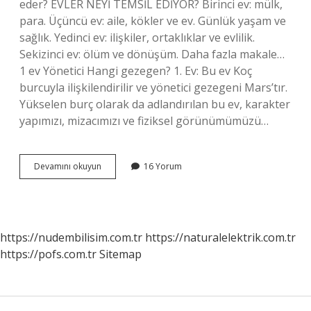
eder? EVLER NEYİ TEMSİL EDİYOR? Birinci ev: mülk,
para. Üçüncü ev: aile, kökler ve ev. Günlük yaşam ve
sağlık. Yedinci ev: ilişkiler, ortaklıklar ve evlilik.
Sekizinci ev: ölüm ve dönüşüm. Daha fazla makale…
1 ev Yönetici Hangi gezegen? 1. Ev: Bu ev Koç
burcuyla ilişkilendirilir ve yönetici gezegeni Mars’tır.
Yükselen burç olarak da adlandırılan bu ev, karakter
yapımızı, mizacımızı ve fiziksel görünümümüzü…
1
Devamını okuyun
16 Yorum
Ev
Neyle
Alakalı
https://nudembilisim.com.tr
https://naturalelektrik.com.tr
https://pofs.com.tr
Sitemap