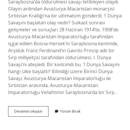
Saraybosna’da öldürülmesi savaşı tetikleyen olaydı.
Olayın ardından Avusturya-Macaristan monarşisi
Sırbistan Krallığı’na bir ültimatom gönderdi. 1 Dünya
Savaşını başlatan olay nedir? Suikast sonrası
gelişmeler ve sonuçları 28 Haziran 1914’te, 1908’de
Avusturya-Macaristan İmparatorluğu tarafından
işgal edilen Bosna-Hersek’in Saraybosna kentinde,
Arşidük Franz Ferdinand’ın Gavrilo Princip adlı bir
Sırp milliyetçisi tarafından öldürülmesi, I. Dünya
Savaşı’nı ateşledi. Bir kıvılcımdı bu. 1 Dünya Savaşını
hangi ülke başlattı? Bilindiği üzere Birinci Dünya
Savaşı; Avusturya-Macaristan İmparatorluğu ile
Sırbistan arasında, Avusturya-Macaristan
İmparatorluğu Veliahtının Saraybosna’da bir Sırp…
1
Devamını okuyun
Yorum Bırak
Dünya
Savaşı
Niçin