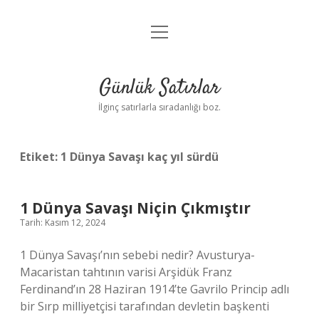
menüyü
Anasayfa
aç
Gizlilik Politikası
Günlük Satırlar
Yasal Uyarı
İlginç satırlarla sıradanlığı boz.
Hakkımızda
Etiket:
1 Dünya Savaşı kaç yıl sürdü
1 Dünya Savaşı Niçin Çıkmıştır
Tarih: Kasım 12, 2024
1 Dünya Savaşı’nın sebebi nedir? Avusturya-
Macaristan tahtının varisi Arşidük Franz
Ferdinand’ın 28 Haziran 1914’te Gavrilo Princip adlı
bir Sırp milliyetçisi tarafından devletin başkenti