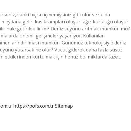
rseniz, sanki hiç su içmemişsiniz gibi olur ve su da
 meydana gelir, kas krampları oluşur, ağız kuruluğu oluşur
bilir hale getirilebilir mi? Deniz suyunu arıtmak mümkün mü?
malarda önemli gelişmeler yaşanıyor. Kullanılan
mamen arındırılması mümkün. Günümüz teknolojisiyle deniz
yunu yutarsak ne olur? Vücut giderek daha fazla susuz
 etkilerinden kurtulmak için henüz bol miktarda taze…
com.tr
https://pofs.com.tr
Sitemap