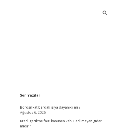
Sidebar
Son Yazılar
vdcasino
Borosilikat bardak isıya dayanıklı mı ?
Ağustos 6, 2026
Kredi gecikme faizi kanunen kabul edilmeyen gider
midir ?