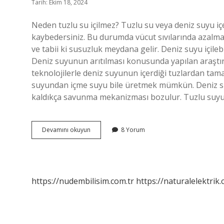
Tarih: Ekim 18, 2024
Neden tuzlu su içilmez? Tuzlu su veya deniz suyu içe
kaybedersiniz. Bu durumda vücut sıvılarında azalma
ve tabii ki susuzluk meydana gelir. Deniz suyu içile
Deniz suyunun arıtılması konusunda yapılan araştır
teknolojilerle deniz suyunun içerdiği tuzlardan ta
suyundan içme suyu bile üretmek mümkün. Deniz su
kaldıkça savunma mekanizması bozulur. Tuzlu suyun
Deniz
Devamını okuyun
8 Yorum
Suyu
Neden
Içilmez
https://nudembilisim.com.tr
https://naturalelektrik.